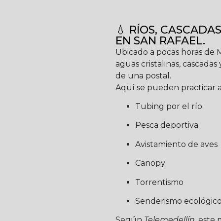
💧 RÍOS, CASCADAS
EN SAN RAFAEL.
Ubicado a pocas horas de M
aguas cristalinas, cascada
de una postal.
Aquí se pueden practicar 
Tubing por el río
Pesca deportiva
Avistamiento de aves
Canopy
Torrentismo
Senderismo ecológic
Según
Telemedellín
, este