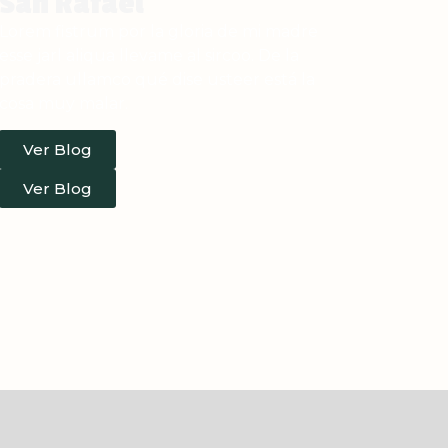
San Rafael
Lorem fistrum por la gloria de mi madre
esse jarl aliqua llevame al sircoo. De la
pradera ullamco qué dise usteer está la
cosa muy malar.
Ver Blog
Ver Blog