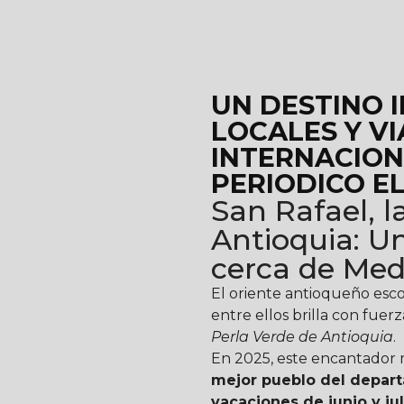
UN DESTINO 
LOCALES Y V
INTERNACION
PERIODICO EL
San Rafael, l
Antioquia: Un
cerca de Med
El oriente antioqueño esco
entre ellos brilla con fuer
Perla Verde de Antioquia
.
En 2025, este encantador 
mejor pueblo del departa
vacaciones de junio y jul