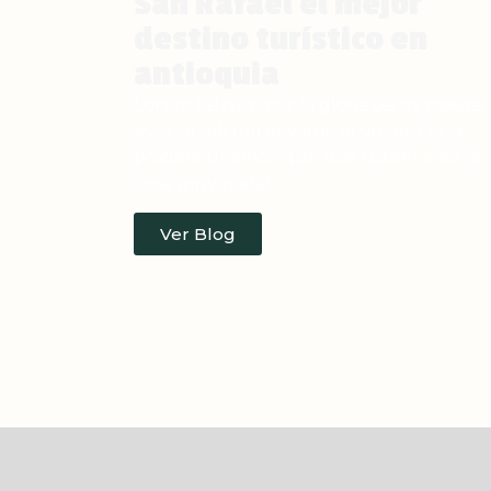
San Rafael el mejor
destino turístico en
antioquia
Lorem fistrum por la gloria de mi madre
esse jarl aliqua llevame al sircoo. De la
pradera ullamco qué dise usteer está la
cosa muy malar.
Ver Blog