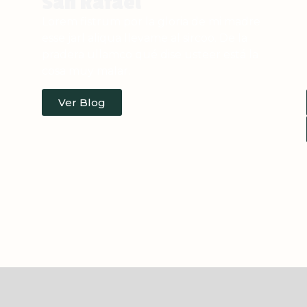
San Rafael
Lorem fistrum por la gloria de mi madre
esse jarl aliqua llevame al sircoo. De la
pradera ullamco qué dise usteer está la
cosa muy malar.
Ver Blog