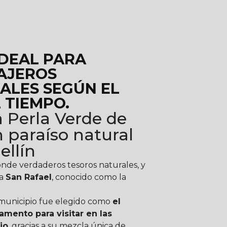
IDEAL PARA
IAJEROS
ALES SEGÚN EL
 TIEMPO.
a Perla Verde de
 paraíso natural
ellín
nde verdaderos tesoros naturales, y
za
San Rafael
, conocido como la
municipio fue elegido como
el
mento para visitar en las
io
, gracias a su mezcla única de