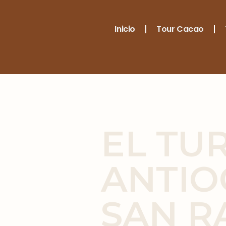
Inicio
Tour Cacao
EL TU
ANTIO
SAN R