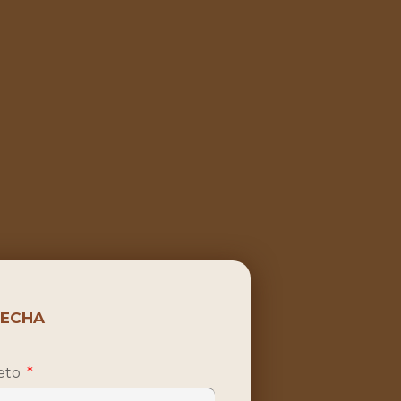
FECHA
eto