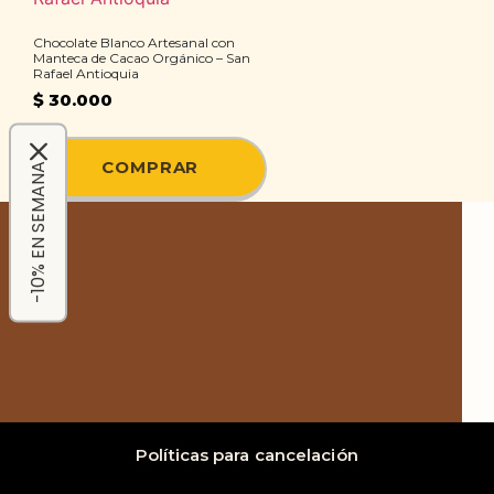
Chocolate Blanco Artesanal con
Manteca de Cacao Orgánico – San
Rafael Antioquia
$
30.000
COMPRAR
-10% EN SEMANA
Políticas para cancelación