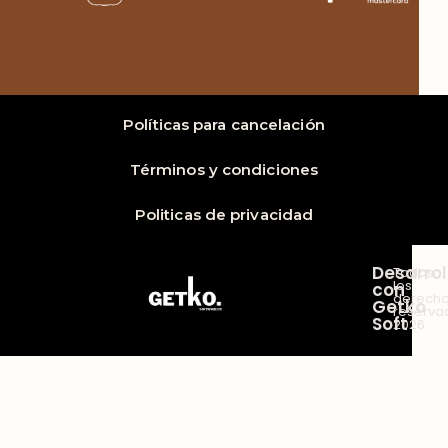
Políticas para cancelación
Términos y condiciones
Politicas de privacidad
Desarro
Todos
los
con
derech
Getko
reserva
Soft
2026