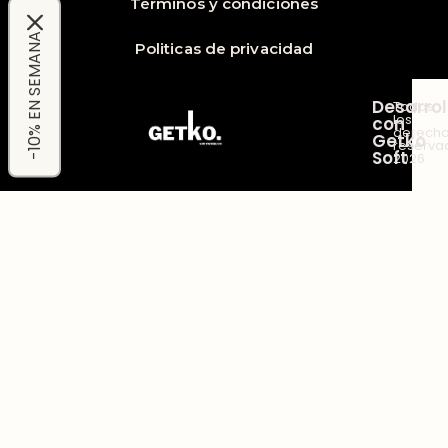
Términos y condiciones
-10% EN SEMANA
Politicas de privacidad
Desarro
Todos
los
con
derech
Getko
reserva
Soft
2026